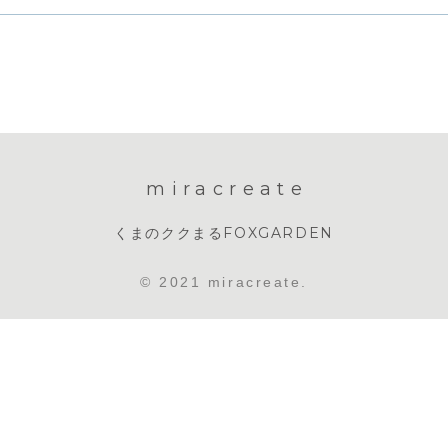
miracreate
くまのククまる
FOXGARDEN
© 2021 miracreate.